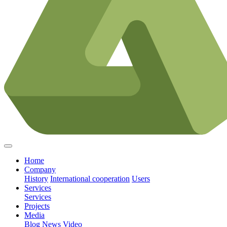
Home
Company
History
International cooperation
Users
Services
Services
Projects
Media
Blog
News
Video